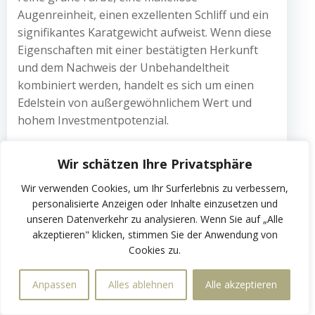
Augenreinheit, einen exzellenten Schliff und ein
signifikantes Karatgewicht aufweist. Wenn diese
Eigenschaften mit einer bestätigten Herkunft
und dem Nachweis der Unbehandeltheit
kombiniert werden, handelt es sich um einen
Edelstein von außergewöhnlichem Wert und
hohem Investmentpotenzial.
Warum der
Wir schätzen Ihre Privatsphäre
Tsavolith in keiner
Wir verwenden Cookies, um Ihr Surferlebnis zu verbessern,
personalisierte Anzeigen oder Inhalte einzusetzen und
Sammlung fehlen
unseren Datenverkehr zu analysieren. Wenn Sie auf „Alle
akzeptieren" klicken, stimmen Sie der Anwendung von
sollte
Cookies zu.
Anpassen
Alles ablehnen
Alle akzeptieren
Der Tsavolith ist ein Edelstein, der in den letzten
Jahrzehnten zu Recht seinen Platz unter den