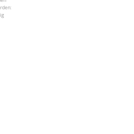
hen
rden:
ig