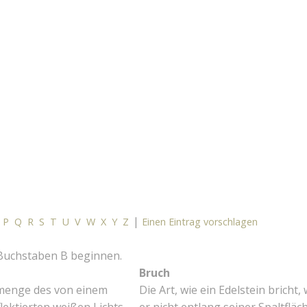
|
P
Q
R
S
T
U
V
W
X
Y
Z
Einen Eintrag vorschlagen
 Buchstaben B beginnen.
Bruch
menge des von einem
Die Art, wie ein Edelstein bricht