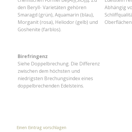
chemischen Formel Be₃Al₂(SiO₃)₆. Zu
Edelstein re
den Beryll- Varietäten gehören
Abhängig vo
Smaragd (grün), Aquamarin (blau),
Schliffqualit
Morganit (rosa), Heliodor (gelb) und
Oberflächen
Goshenite (farblos).
Birefringenz
Siehe Doppelbrechung. Die Differenz
zwischen dem höchsten und
niedrigsten Brechungsindex eines
doppelbrechenden Edelsteins.
Einen Eintrag vorschlagen