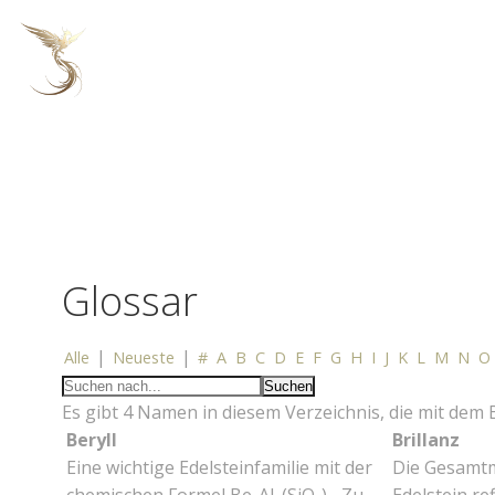
Zum
Inhalt
springen
Glossar
|
|
Alle
Neueste
#
A
B
C
D
E
F
G
H
I
J
K
L
M
N
O
Es gibt 4 Namen in diesem Verzeichnis, die mit dem
Beryll
Brillanz
Eine wichtige Edelsteinfamilie mit der
Die Gesamt