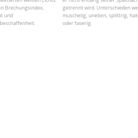
flektierten weißen Lichts.
er nicht entlang seiner Spaltfläc
n Brechungsindex,
getrennt wird. Unterschieden we
ät und
muschelig, uneben, splittrig, hak
beschaffenheit.
oder faserig.